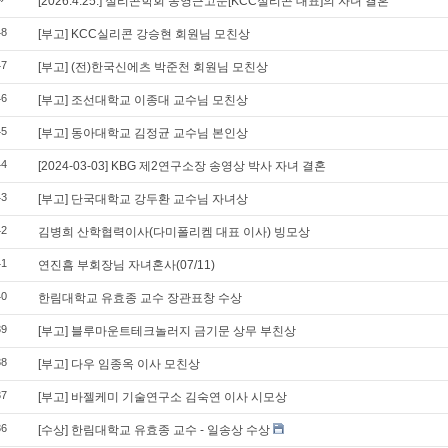
[2026.4.25.] 실리콘학회 송영근고문[KCC실리콘 대표]의 자녀 결혼
48
[부고] KCC실리콘 강승현 회원님 모친상
47
[부고] (전)한국신에츠 박준천 회원님 모친상
46
[부고] 조선대학교 이종대 교수님 모친상
45
[부고] 동아대학교 김정균 교수님 본인상
44
[2024-03-03] KBG 제2연구소장 송영상 박사 자녀 결혼
43
[부고] 단국대학교 강두환 교수님 자녀상
42
김병희 산학협력이사(다미폴리켐 대표 이사) 빙모상
41
연진흠 부회장님 자녀혼사(07/11)
40
한림대학교 유효종 교수 장관표창 수상
39
[부고] 블루마운트테크놀러지 금기문 상무 부친상
38
[부고] 다우 임종옥 이사 모친상
37
[부고] 바젤케미 기술연구소 김숙연 이사 시모상
36
[수상] 한림대학교 유효종 교수 - 일송상 수상