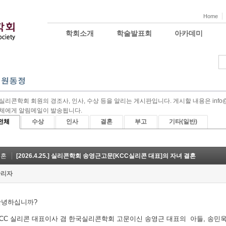
Home
학회소개
학술발표회
아카데미
리콘학회 회원의 경조사, 인사, 수상 등을 알리는 게시판입니다. 게시할 내용은 info@ksi
체에게 알림메일이 발송됩니다.
전체
수상
인사
결혼
부고
기타(일반)
결혼
[2026.4.25.] 실리콘학회 송영근고문[KCC실리콘 대표]의 자녀 결혼
관리자
안녕하십니까?
CC 실리콘 대표이사 겸 한국실리콘학회 고문이신 송영근 대표의 아들, 송민