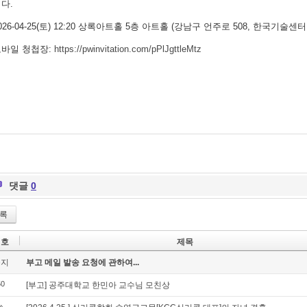
다.
026-04-25(토) 12:20 상록아트홀 5층 아트홀 (강남구 언주로 508, 한국기술센
모바일 청첩장:
https://pwinvitation.com/pPlJgttleMtz
댓글
0
록
번호
제목
공지
부고 메일 발송 요청에 관하여...
50
[부고] 공주대학교 한민아 교수님 모친상
»