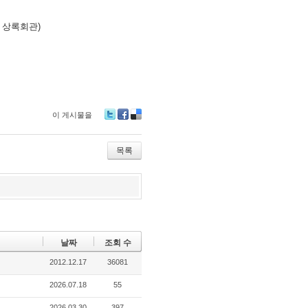
터 상록회관)
이 게시물을
Tw
Fa
De
itte
ce
lici
r
bo
ou
목록
ok
s
날짜
조회 수
2012.12.17
36081
2026.07.18
55
2026.03.30
397