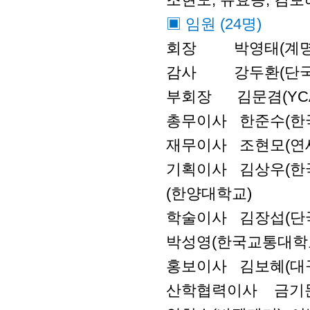
▣ 임원 (24명)
회장 박영태(계명
감사 강두환(단국대
부회장 김문겸(YCAM
총무이사 한준수(한
재무이사 조현모(연
기획이사 김상우(한국
(한양대학교)
학술이사 김장섭(단국
박성영(한국교통대학
홍보이사 김보혜(대
산학협력이사 금기문