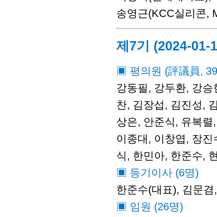
송영근(KCC실리콘, Mo
제7기 (2024-01-1
▣ 평의원 (評議員, 3
강동필, 강두환, 강승현
찬, 김장섭, 김진성, 
상은, 안준식, 유복렬,
이종대, 이창엽, 장진수
식, 한민아, 한준수, 
▣ 등기이사 (6명)
한준수(대표), 김문겸
▣ 임원 (26명)