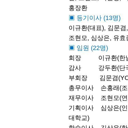
홍장환
▣ 등기이사 (13명)
이규환(대표), 김문겸,
조현모, 심상은, 유효
▣ 임원 (22명)
회장 이규환(한남
감사 강두환(단국대
부회장 김문겸(YCAM
총무이사 손홍래(조
재무이사 조현모(연
기획이사 심상은(인하
대학교)
학술이사 김상우(한