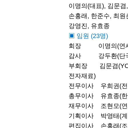
이명의(대표), 김문겸,
손홍래, 한준수, 최원춘
강영진, 유효종
▣ 임원 (23명)
회장 이명의(연세
감사 강두환(단국대학
부회장 김문겸(YCA
전자재료)
전무이사 우희권(전
총무이사 유효종(한
재무이사 조현모(연
기획이사 박영태(계명
편집이사 손홍래(조