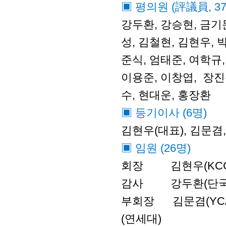
▣ 평의원 (評議員, 3
강두환, 강승현, 금기문
성, 김철현, 김현우, 
준식, 엄태준, 여학규,
이용준, 이창엽, 장진
수, 현대운, 홍장환
▣ 등기이사 (6명)
김현우(대표), 김문겸
▣ 임원 (26명)
회장 김현우(KCC실리
감사 강두환(단국대
부회장 김문겸(YCAM
(연세대)