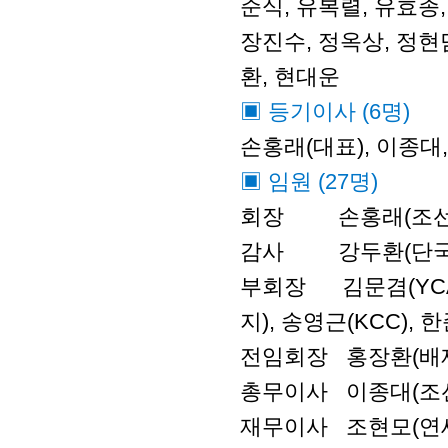
준식, 유복렬, 유효종,
장진수, 정옥상, 정현담
환, 현대운
▣ 등기이사 (6명)
손홍래(대표), 이종대
▣ 임원 (27명)
회장 손홍래(조선
감사 강두환(단국대
부회장 김문겸(YCA
지), 송영근(KCC)
전임회장 홍장환(배
총무이사 이종대(조
재무이사 조현모(연