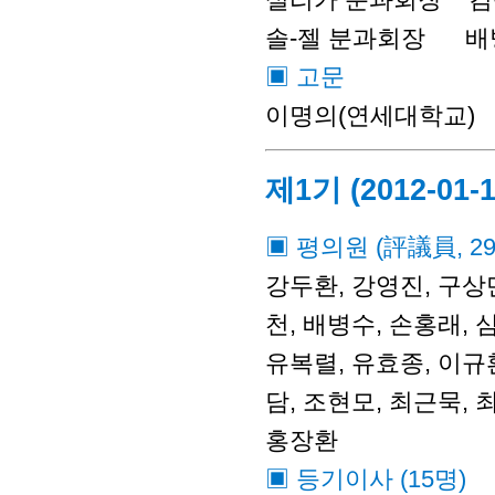
솔-젤 분과회장 배병수
▣ 고문
이명의(연세대학교)
제1기 (2012-01-1
▣ 평의원 (評議員, 2
강두환, 강영진, 구상만
천, 배병수, 손홍래, 
유복렬, 유효종, 이규환
담, 조현모, 최근묵, 
홍장환
▣ 등기이사 (15명)