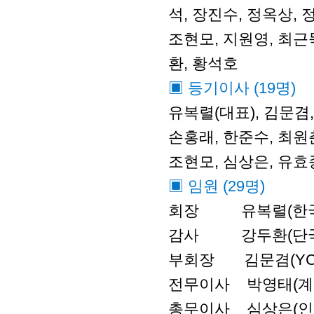
석, 장진수, 정옥상, 
조현모, 지원영, 최근묵
환, 황석호
▣ 등기이사 (19명)
유복렬(대표), 김문겸,
손홍래, 한준수, 최원춘
조현모, 심상은, 유효
▣ 임원 (29명)
회장 유복렬(한국
감사 강두환(단국대
부회장 김문겸(YCAM
전무이사 박영태(계
총무이사 심상은(인