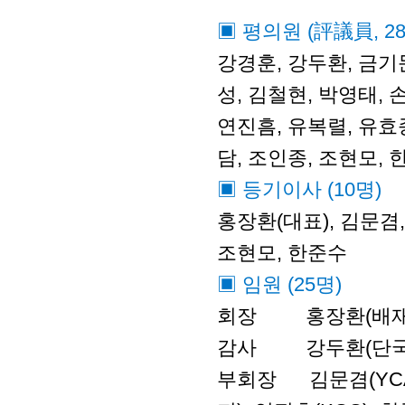
▣ 평의원 (評議員, 2
강경훈, 강두환, 금기문
성, 김철현, 박영태, 
연진흠, 유복렬, 유효종
담, 조인종, 조현모, 
▣ 등기이사 (10명)
홍장환(대표), 김문겸,
조현모, 한준수
▣ 임원 (25명)
회장 홍장환(배재
감사 강두환(단국대
부회장 김문겸(YCA