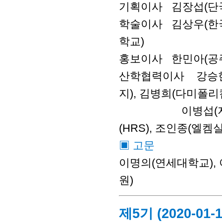
기획이사 김장섭(단국
학술이사 김상우(한국
학교)
홍보이사 한민아(공주
산학협력이사 강승현
지), 김병희(다미폴리
이병섭(지엘켐),
(HRS), 조인종(엘켐
▣ 고문
이명의(연세대학교),
원)
제5기 (2020-01-1