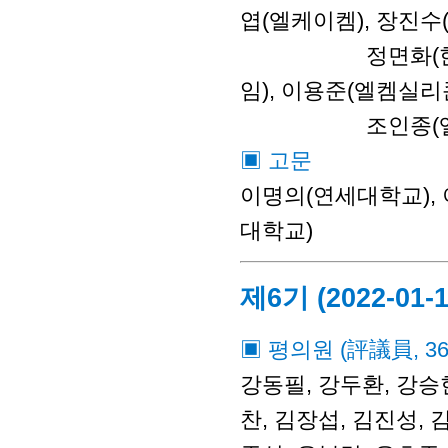
엽(엘케이켐), 장진수(
정면화(한국다우케미
임), 이용준(엘켐실리콘즈
조인종(엘켐실리콘
▣ 고문
이명의(연세대학교), 
대학교)
제6기 (2022-01-1
▣ 평의원 (評議員, 3
강동필, 강두환, 강승현
찬, 김장섭, 김진성, 