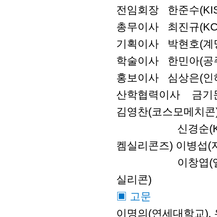
전임회장 한준수(KIS
총무이사 최진규(KCC실
기획이사 박현호(계
학술이사 한민아(공주대
홍보이사 심상은(인
산학협력이사 금기문
김영찬(코스모메치콘), 
신경순(KCC실리콘, 
켐실리콘즈) 이병섭(지엘
이창엽(엘케이켐)
실리콘)
▣ 고문
이명의(연세대학교), 유