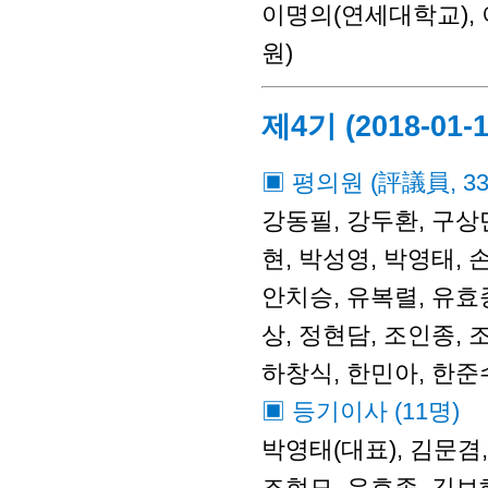
이명의(연세대학교),
원)
제4기 (2018-01-1
▣ 평의원 (評議員, 3
강동필, 강두환, 구상만
현, 박성영, 박영태, 
안치승, 유복렬, 유효종
상, 정현담, 조인종, 
하창식, 한민아, 한준
▣ 등기이사 (11명)
박영태(대표), 김문겸,
조현모, 유효종, 김보