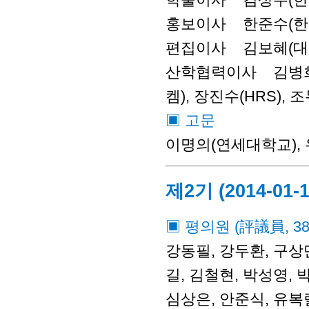
홍보이사 한준수(한국
편집이사 김보혜(대
산학협력이사 김병희(
켐), 장진수(HRS), 
▣ 고문
이명의(연세대학교),
제2기 (2014-01-1
▣ 평의원 (評議員, 3
강동필, 강두환, 구상만
길, 김철현, 박성영, 
심상은, 안준식, 유복렬