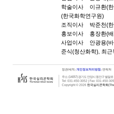
학술이사 이규환(한남
(한국화학연구원)
조직이사 박준천(한
홍보이사 홍장환(배재
사업이사 안광용(바젤케
준식(청산화학), 최근묵
정관/세칙
개인정보처리방침
연락처
|
|
주소: (14057) 경기도 안양시 동안구 벌말로 1
Tel: 031-450-3052 | Fax: 031-450-305
Copyright © 2026
한국실리콘학회(The Kor