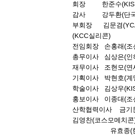
회장 한준수(KIS
감사 강두환(단국대
부회장 김문겸(YCAM
(KCC실리콘)
전임회장 손홍래(조
총무이사 심상은(인
재무이사 조현모(연
기획이사 박현호(계
학술이사 김상우(KIS
홍보이사 이종대(조
산학협력이사 금기문
김영찬(코스모메치콘),
유효종(한양대학교)