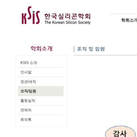
학회소
KSiS 소개
인사말
정관/세칙
조직/임원
활동실적
연락처
회의록