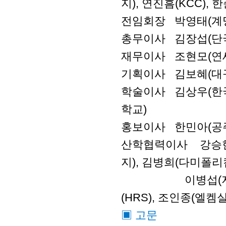
지), 연진흠(KCC)
전임회장 박영태(계
총무이사 김장섭(단
재무이사 조현모(연
기획이사 김보혜(대구
학술이사 김상우(한국
학교)
홍보이사 한민아(공
산학협력이사 강승현
지), 김병희(다미폴리
이병섭(지엘켐),
(HRS), 조인종(엘켐
▣ 고문