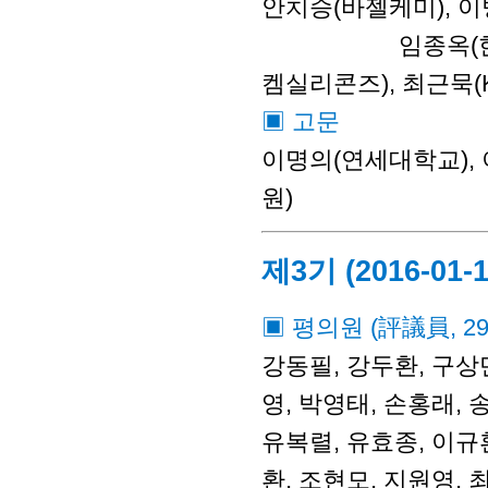
안치승(바젤케미), 이
임종옥(한국다우케
켐실리콘즈), 최근묵(K
▣ 고문
이명의(연세대학교),
원)
제3기 (2016-01-1
▣ 평의원 (評議員, 2
강동필, 강두환, 구상만
영, 박영태, 손홍래, 
유복렬, 유효종, 이규환
환, 조현모, 지원영, 