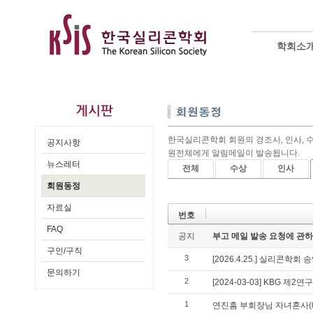
학회소
한국실리콘학회 회원의 경조사, 인사, 수상 
공지사항
원전체에게 알림메일이 발송됩니다.
뉴스레터
전체
수상
인사
회원동정
자료실
번호
FAQ
공지
부고 메일 발송 요청에 관하여
구인/구직
3
[2026.4.25.] 실리콘학
문의하기
2
[2024-03-03] KBG 제
1
연진흠 부회장님 자녀혼사(07